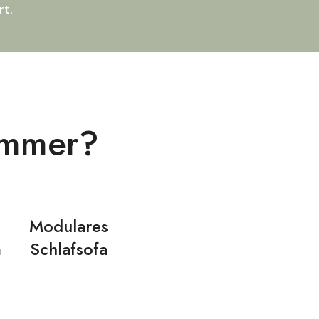
t.
immer?
Modulares
m
Schlafsofa