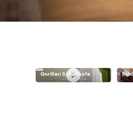
Björ
Gorillan Schlafsofa
Sch