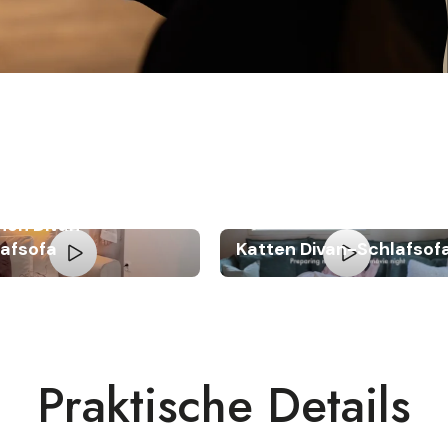
nen Divan-
lafsofa
Katten Divan-Schlafsof
Praktische Details