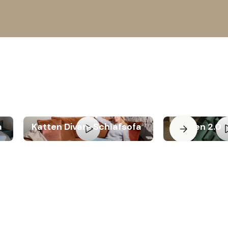
a
Katten Divan-Schlafsofa
Björnen 2.0