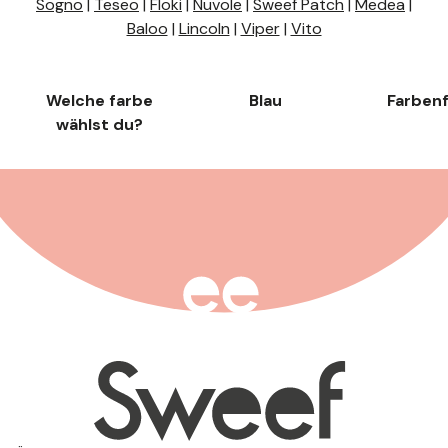
Sogno
|
Teseo
|
Floki
|
Nuvole
|
Sweef Patch
|
Medea
|
Baloo
|
Lincoln
|
Viper
|
Vito
Welche farbe
Blau
Farben
wählst du?