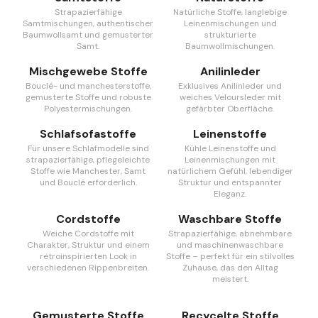
Strapazierfähige
Natürliche Stoffe, langlebige
Samtmischungen, authentischer
Leinenmischungen und
Baumwollsamt und gemusterter
strukturierte
Samt.
Baumwollmischungen.
Mischgewebe Stoffe
Anilinleder
Bouclé- und manchesterstoffe,
Exklusives Anilinleder und
gemusterte Stoffe und robuste
weiches Veloursleder mit
Polyestermischungen.
gefärbter Oberfläche.
Schlafsofastoffe
Leinenstoffe
Für unsere Schlafmodelle sind
Kühle Leinenstoffe und
strapazierfähige, pflegeleichte
Leinenmischungen mit
Stoffe wie Manchester, Samt
natürlichem Gefühl, lebendiger
und Bouclé erforderlich.
Struktur und entspannter
Eleganz.
Cordstoffe
Waschbare Stoffe
Weiche Cordstoffe mit
Strapazierfähige, abnehmbare
Charakter, Struktur und einem
und maschinenwaschbare
retroinspirierten Look in
Stoffe – perfekt für ein stilvolles
verschiedenen Rippenbreiten.
Zuhause, das den Alltag
meistert.
Gemusterte Stoffe
Recycelte Stoffe