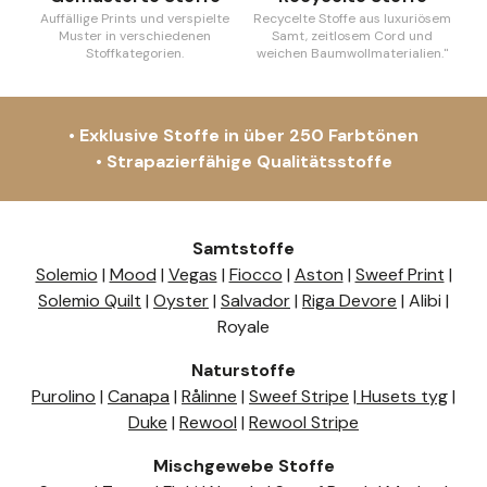
Auffällige Prints und verspielte
Recycelte Stoffe aus luxuriösem
Muster in verschiedenen
Samt, zeitlosem Cord und
Stoffkategorien.
weichen Baumwollmaterialien."
• Exklusive Stoffe in über 250 Farbtönen
• Strapazierfähige Qualitätsstoffe
Samtstoffe
Solemio
|
Mood
|
Vegas
|
Fiocco
|
Aston
|
Sweef Print
|
Solemio Quilt
|
Oyster
|
Salvador
|
Riga Devore
| Alibi |
Royale
Naturstoffe
Purolino
|
Canapa
|
Rålinne
|
Sweef Stripe
|
Husets tyg
|
Duke
|
Rewool
|
Rewool Stripe
Mischgewebe Stoffe