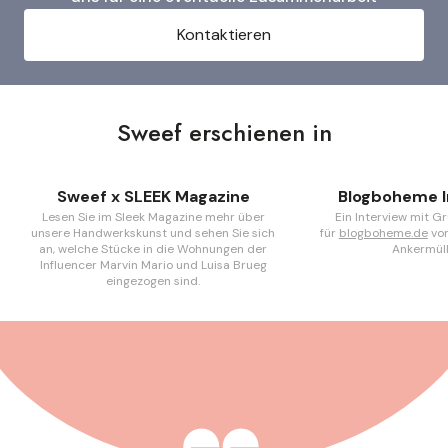
Kontaktieren
Sweef erschienen in
Sweef x SLEEK Magazine
Blogboheme I
Lesen Sie im Sleek Magazine mehr über
Ein Interview mit G
unsere Handwerkskunst und sehen Sie sich
für
blogboheme.de
von
an, welche Stücke in die Wohnungen der
Ankermüll
Influencer Marvin Mario und Luisa Brueg
eingezogen sind.