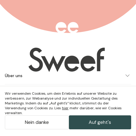
Über uns
Bei uns einkaufen
Wir verwenden Cookies, um dein Erlebnis auf unserer Website zu
verbessern, zur Webanalyse und zur individuellen Gestaltung des
Arbeite mit uns
Marketings. Indem du auf „Auf geht's“ klickst, stimmst du der
Verwendung von Cookies zu. Lies
hier
mehr darüber, wie wir Cookies
Kontakt und Besuch
verwalten.
Nein danke
Auf geht's