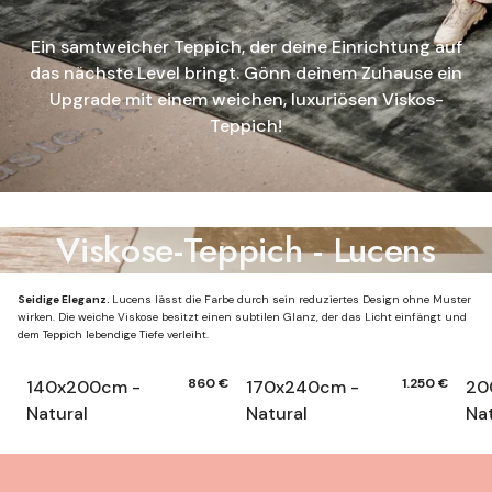
Ein samtweicher Teppich, der deine Einrichtung auf
das nächste Level bringt. Gönn deinem Zuhause ein
Upgrade mit einem weichen, luxuriösen Viskos-
Teppich!
Viskose-Teppich - Lucens
Seidige Eleganz.
Lucens lässt die Farbe durch sein reduziertes Design ohne Muster
wirken. Die weiche Viskose besitzt einen subtilen Glanz, der das Licht einfängt und
dem Teppich lebendige Tiefe verleiht.
860 €
1.250 €
140x200cm -
170x240cm -
20
Natural
Natural
Nat