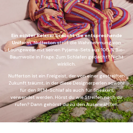
Ein echter Relaxer braucht die entsprechende
Uniform.
Nufferton stellt die Wahrnehmung von
Loungewear mit seinen Pyjama-Sets aus 100 % Bio-
Baumwolle in Frage. Zum Schlafen gedacht? Nicht
wirklich.
Nufferton ist ein Freigeist, der von einer gestreiften
Zukunft träumt, in der diese Designerperlen sowohl
für den REM-Schlaf als auch für Sneakers
verwendet werden. Hörst du wie Streifen nach dir
rufen? Dann gehörst du zu den Auserwählten.