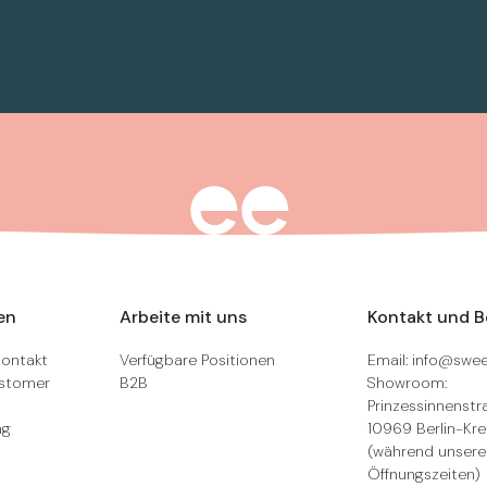
en
Arbeite mit uns
Kontakt und 
Kontakt
Verfügbare Positionen
Email: info@swee
ustomer
B2B
Showroom:
Prinzessinnenstra
ng
10969 Berlin-Kr
(während unsere
Öffnungszeiten)