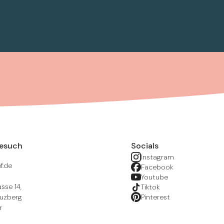
Besuch
Socials
Instagram
f.de
Facebook
Youtube
sse 14,
Tiktok
euzberg
Pinterest
r