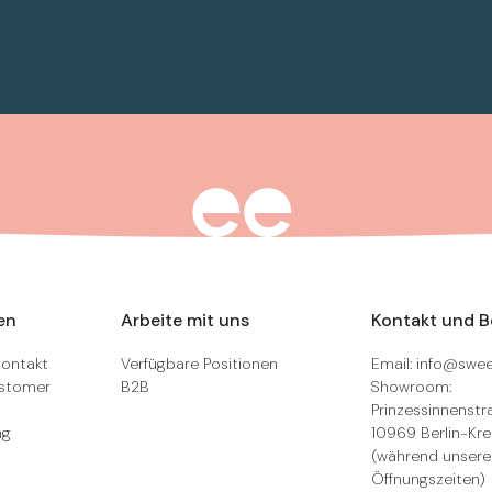
en
Arbeite mit uns
Kontakt und 
Kontakt
Verfügbare Positionen
Email: info@swee
ustomer
B2B
Showroom:
Prinzessinnenstra
ng
10969 Berlin-Kr
(während unsere
Öffnungszeiten)