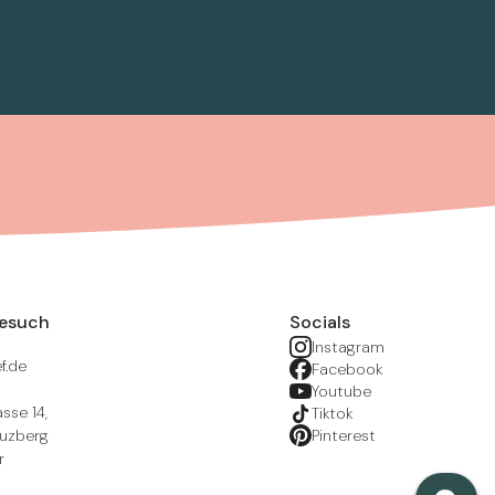
Besuch
Socials
Instagram
f.de
Facebook
Youtube
sse 14,
Tiktok
euzberg
Pinterest
r