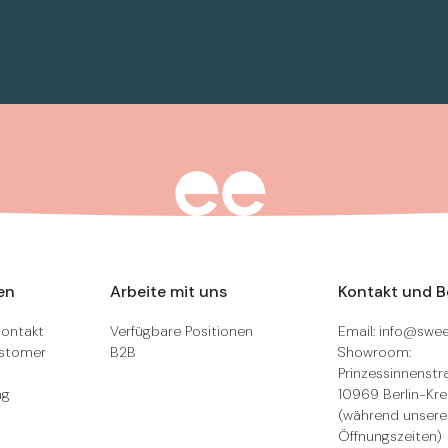
en
Arbeite mit uns
Kontakt und 
Kontakt
Verfügbare Positionen
Email: info@swee
ustomer
B2B
Showroom:
Prinzessinnenstra
ng
10969 Berlin-Kr
(während unsere
Öffnungszeiten)