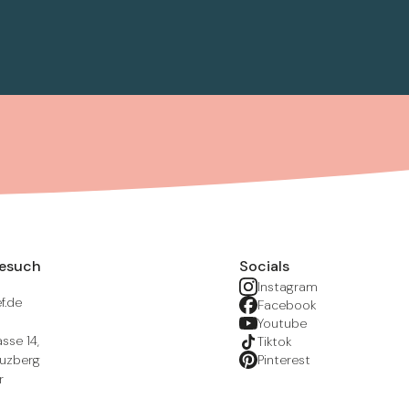
Besuch
Socials
Instagram
f.de
Facebook
Youtube
sse 14,
Tiktok
euzberg
Pinterest
r