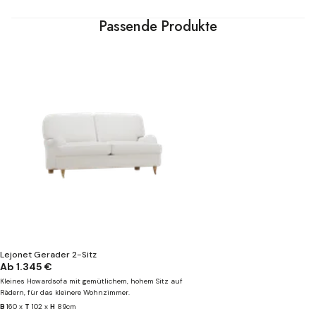
Passende Produkte
Lejonet Gerader 2-Sitz
Ab
1.345 €
Kleines Howardsofa mit gemütlichem, hohem Sitz auf
Rädern, für das kleinere Wohnzimmer.
B
160 x
T
102 x
H
89cm