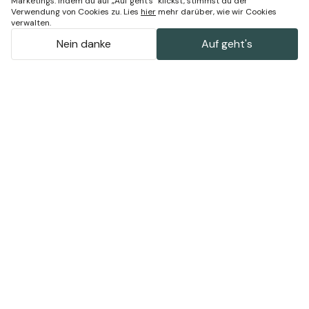
Marketings. Indem du auf „Auf geht's“ klickst, stimmst du der
Verwendung von Cookies zu. Lies
hier
mehr darüber, wie wir Cookies
verwalten.
Nein danke
Auf geht's