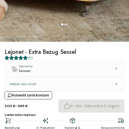
Lejonet - Extra Bezug Sessel
(
5
)
Variante
Sessel
Wähle den Stoff
Auswahl zurücksetzen
-
In den Warenkorb legen
300 €
685 €
Lieferinformation
Bestellung
In Produktion
Handling &
Voraussichtliche