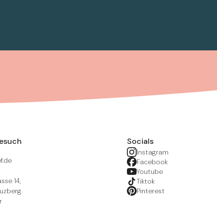
Besuch
Socials
Instagram
f.de
Facebook
Youtube
sse 14,
Tiktok
euzberg
Pinterest
r