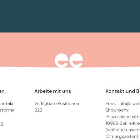
en
Arbeite mit uns
Kontakt und 
Kontakt
Verfügbare Positionen
Email: info@swee
ustomer
B2B
Showroom:
Prinzessinnenstra
ng
10969 Berlin-Kr
(während unsere
Öffnungszeiten)