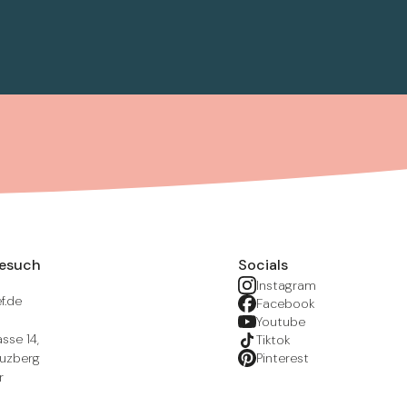
Besuch
Socials
Instagram
f.de
Facebook
Youtube
sse 14,
Tiktok
euzberg
Pinterest
r