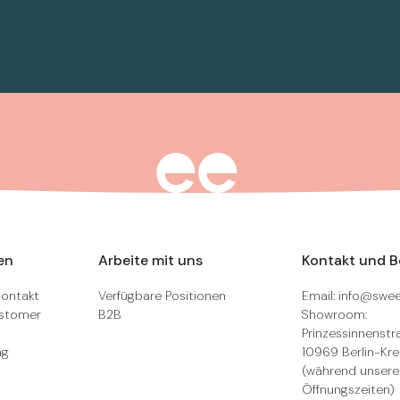
en
Arbeite mit uns
Kontakt und 
Kontakt
Verfügbare Positionen
Email: info@swee
ustomer
B2B
Showroom:
Prinzessinnenstra
ng
10969 Berlin-Kr
(während unsere
Öffnungszeiten)