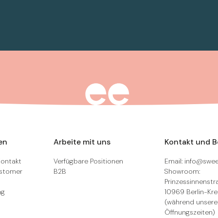
en
Arbeite mit uns
Kontakt und 
Kontakt
Verfügbare Positionen
Email: info@swee
ustomer
B2B
Showroom:
Prinzessinnenstra
ng
10969 Berlin-Kr
(während unsere
Öffnungszeiten)