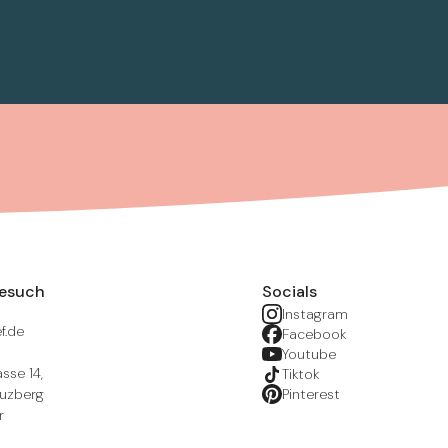
Besuch
Socials
Instagram
f.de
Facebook
Youtube
sse 14,
Tiktok
euzberg
Pinterest
r