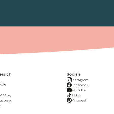
Besuch
Socials
Instagram
f.de
Facebook
Youtube
sse 14,
Tiktok
euzberg
Pinterest
r