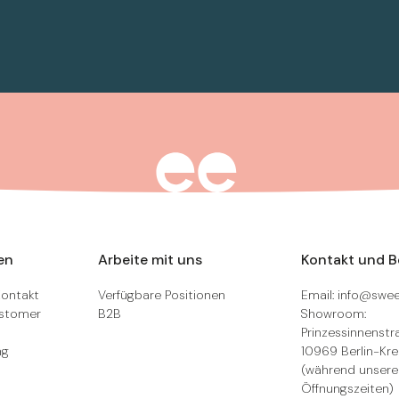
en
Arbeite mit uns
Kontakt und 
Kontakt
Verfügbare Positionen
Email: info@swee
ustomer
B2B
Showroom:
Prinzessinnenstra
ng
10969 Berlin-Kr
(während unsere
Öffnungszeiten)