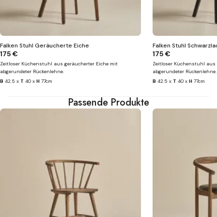
Falken Stuhl Geräucherte Eiche
Falken Stuhl Schwarzla
175 €
175 €
Zeitloser Küchenstuhl aus geräucherter Eiche mit
Zeitloser Küchenstuhl aus 
abgerundeter Rückenlehne.
abgerundeter Rückenlehne.
B
42.5 x
T
40 x
H
77cm
B
42.5 x
T
40 x
H
77cm
Passende Produkte