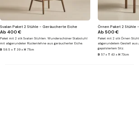
Svalan Paket 2 Stühle - Geräucherte Eiche
Örnen Paket 2 Stühle 
Ab
400 €
Ab
500 €
Paket mit 2 stk Svalan Stühlen. Wunderschöner Stabstuhl
Paket mit 2 stk Örnen Stüh
mit abgerundeter Rückenlehne aus geräucherter Eiche.
abgerundetem Gestell aus 
gepolstertem Sitz.
B
58.5 x
T
39 x
H
77cm
B
57 x
T
43 x
H
73cm