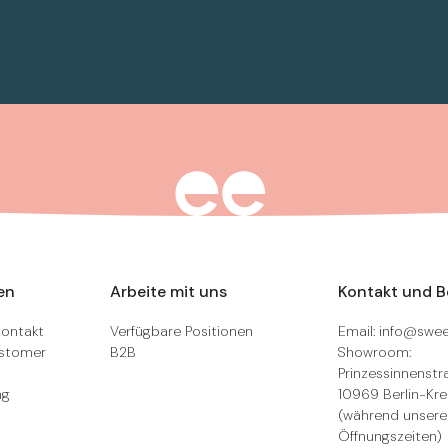
en
Arbeite mit uns
Kontakt und 
Kontakt
Verfügbare Positionen
Email: info@swee
ustomer
B2B
Showroom:
Prinzessinnenstra
ng
10969 Berlin-Kr
(während unsere
Öffnungszeiten)