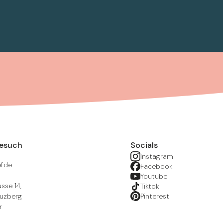
Besuch
Socials
Instagram
f.de
Facebook
Youtube
sse 14,
Tiktok
euzberg
Pinterest
r