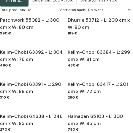
Filter
Länge (cm):
200 - 778
Breite (cm):
39 - 90
Total products
:
12
Sortieren nach:
Patchwork 55082 - L: 300
Dhurrie 53712 - L: 200 cm x
cm x W: 80 cm
W: 80 cm
390 €
189 €
Kelim-Chobi 63392 - L: 304
Kelim-Chobi 63384 - L: 299
cm x W: 76 cm
cm x W: 81 cm
460 €
480 €
Kelim-Chobi 63391 - L: 290
Kelim-Chobi 63417 - L: 201
cm x W: 88 cm
cm x W: 72 cm
510 €
290 €
Kelim-Chobi 64638 - L: 246
Hamadan 65103 - L: 300
cm x W: 83 cm
cm x W: 85 cm
270 €
790 €