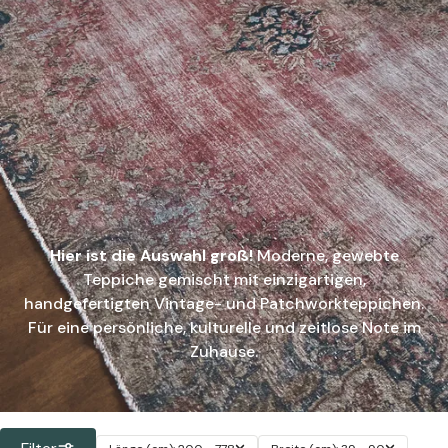
Hier ist die Auswahl groß!
Moderne, gewebte
Teppiche gemischt mit einzigartigen,
handgefertigten Vintage- und Patchworkteppichen.
Für eine persönliche, kulturelle und zeitlose Note im
Zuhause.