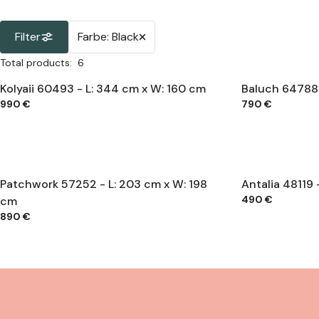
Filter
Farbe:
Black
Total products
:
6
Kolyaii 60493 - L: 344 cm x W: 160 cm
Baluch 64788 
990 €
790 €
Patchwork 57252 - L: 203 cm x W: 198
Antalia 48119 
490 €
cm
890 €