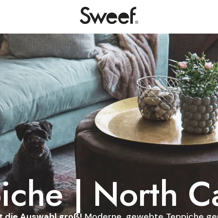
iche | North C
st die Auswahl groß!
Moderne, gewebte Teppiche ge