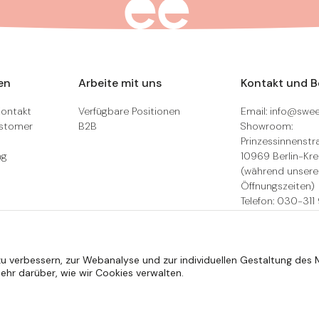
en
Arbeite mit uns
Kontakt und 
Kontakt
Verfügbare Positionen
Email: info@swee
ustomer
B2B
Showroom:
Prinzessinnenstra
ng
10969 Berlin-Kr
(während unsere
Öffnungszeiten)
Telefon: 030-311
(während unsere
Öffnungszeiten)
Chat: (Icon rech
u verbessern, zur Webanalyse und zur individuellen Gestaltung des M
unserer Öffnungs
hr darüber, wie wir Cookies verwalten.
Rückgabe-/Rekla