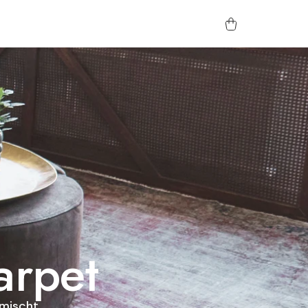
arpet
mischt