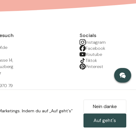
Besuch
Socials
Instagram
f.de
Facebook
Youtube
sse 14,
Tiktok
euzberg
Pinterest
r
 970 79
r
ts, während
Nein danke
arketings. Indem du auf „Auf geht's“
zeiten)
mationsportal
Auf geht's